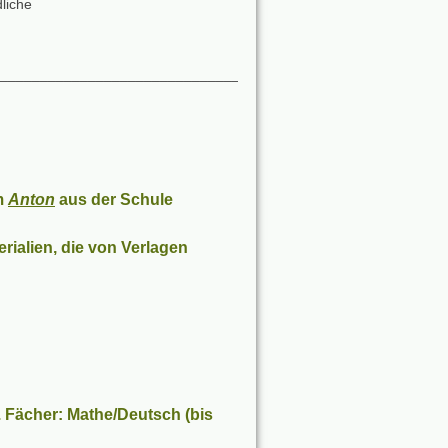
liche
________________________________________
m
Anton
aus der Schule
ialien, die von Verlagen
 Fächer: Mathe/Deutsch (bis